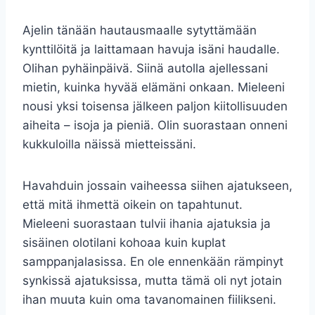
Ajelin tänään hautausmaalle sytyttämään
kynttilöitä ja laittamaan havuja isäni haudalle.
Olihan pyhäinpäivä. Siinä autolla ajellessani
mietin, kuinka hyvää elämäni onkaan. Mieleeni
nousi yksi toisensa jälkeen paljon kiitollisuuden
aiheita – isoja ja pieniä. Olin suorastaan onneni
kukkuloilla näissä mietteissäni.
Havahduin jossain vaiheessa siihen ajatukseen,
että mitä ihmettä oikein on tapahtunut.
Mieleeni suorastaan tulvii ihania ajatuksia ja
sisäinen olotilani kohoaa kuin kuplat
samppanjalasissa. En ole ennenkään rämpinyt
synkissä ajatuksissa, mutta tämä oli nyt jotain
ihan muuta kuin oma tavanomainen fiilikseni.