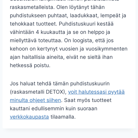
raskasmetalleista. Olen löytänyt tähän
puhdistukseen puhtaat, laadukkaat, lempeät ja
tehokkaat tuotteet. Puhdistuskuuri kestää
vähintään 4 kuukautta ja se on helppo ja
miellyttävä toteuttaa. On loogista, että jos
kehoon on kertynyt vuosien ja vuosikymmenten
ajan haitallisia aineita, eivät ne sieltä ihan
hetkessä poistu.
Jos haluat tehdä tämän puhdistuskuurin
(raskasmetalli DETOX),
voit halutessasi pyytää
minulta ohjeet siihen
. Saat myös tuotteet
kauttani edullisemmin kuin suoraan
verkkokaupasta
tilaamalla.