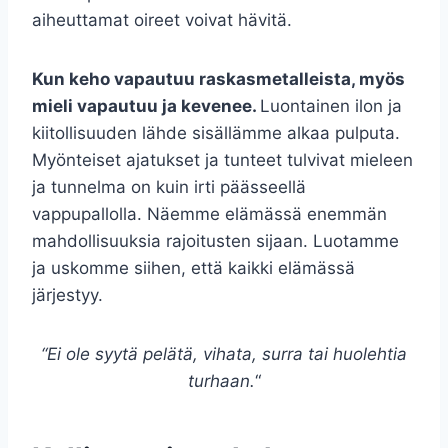
aiheuttamat oireet voivat hävitä.
Kun keho vapautuu raskasmetalleista, myös
mieli vapautuu ja kevenee.
Luontainen ilon ja
kiitollisuuden lähde sisällämme alkaa pulputa.
Myönteiset ajatukset ja tunteet tulvivat mieleen
ja tunnelma on kuin irti päässeellä
vappupallolla. Näemme elämässä enemmän
mahdollisuuksia rajoitusten sijaan. Luotamme
ja uskomme siihen, että kaikki elämässä
järjestyy.
“Ei ole syytä pelätä, vihata, surra tai huolehtia
turhaan.
“