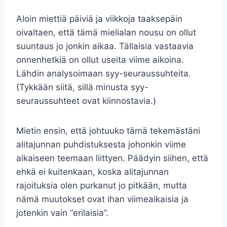
Aloin miettiä päiviä ja viikkoja taaksepäin
oivaltaen, että tämä mielialan nousu on ollut
suuntaus jo jonkin aikaa. Tällaisia vastaavia
onnenhetkiä on ollut useita viime aikoina.
Lähdin analysoimaan syy-seuraussuhteita.
(Tykkään siitä, sillä minusta syy-
seuraussuhteet ovat kiinnostavia.)
Mietin ensin, että johtuuko tämä tekemästäni
alitajunnan puhdistuksesta johonkin viime
aikaiseen teemaan liittyen. Päädyin siihen, että
ehkä ei kuitenkaan, koska alitajunnan
rajoituksia olen purkanut jo pitkään, mutta
nämä muutokset ovat ihan viimeaikaisia ja
jotenkin vain “erilaisia”.