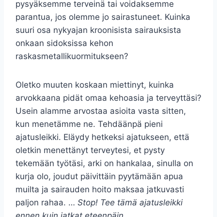
pysyäksemme terveinä tai voidaksemme
parantua, jos olemme jo sairastuneet. Kuinka
suuri osa nykyajan kroonisista sairauksista
onkaan sidoksissa kehon
raskasmetallikuormitukseen?
Oletko muuten koskaan miettinyt, kuinka
arvokkaana pidät omaa kehoasia ja terveyttäsi?
Usein alamme arvostaa asioita vasta sitten,
kun menetämme ne. Tehdäänpä pieni
ajatusleikki. Eläydy hetkeksi ajatukseen, että
oletkin menettänyt terveytesi, et pysty
tekemään työtäsi, arki on hankalaa, sinulla on
kurja olo, joudut päivittäin pyytämään apua
muilta ja sairauden hoito maksaa jatkuvasti
paljon rahaa. …
Stop! Tee tämä ajatusleikki
ennen kuin jatkat eteenpäin.