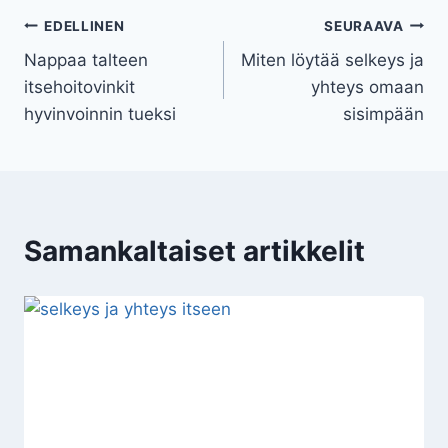
Artikkelien
EDELLINEN
SEURAAVA
Nappaa talteen
Miten löytää selkeys ja
selaus
itsehoitovinkit
yhteys omaan
hyvinvoinnin tueksi
sisimpään
Samankaltaiset artikkelit