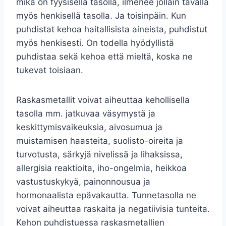
mikä on fyysisellä tasolla, ilmenee jollain tavalla
myös henkisellä tasolla. Ja toisinpäin. Kun
puhdistat kehoa haitallisista aineista, puhdistut
myös henkisesti. On todella hyödyllistä
puhdistaa sekä kehoa että mieltä, koska ne
tukevat toisiaan.
Raskasmetallit voivat aiheuttaa kehollisella
tasolla mm. jatkuvaa väsymystä ja
keskittymisvaikeuksia, aivosumua ja
muistamisen haasteita, suolisto-oireita ja
turvotusta, särkyjä nivelissä ja lihaksissa,
allergisia reaktioita, iho-ongelmia, heikkoa
vastustuskykyä, painonnousua ja
hormonaalista epävakautta. Tunnetasolla ne
voivat aiheuttaa raskaita ja negatiivisia tunteita.
Kehon puhdistuessa raskasmetallien